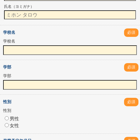
氏名（ヨミガナ）
学校名
必須
学校名
学部
必須
学部
性別
必須
性別
男性
女性