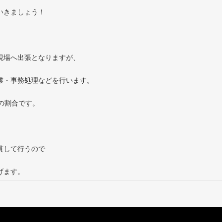
いきましょう！
現場へ出張となりますが、
業・事務処理などを行います。
の割合です。
。
貫して行うので
げます。