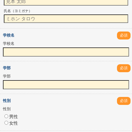
氏名（ヨミガナ）
学校名
必須
学校名
学部
必須
学部
性別
必須
性別
男性
女性