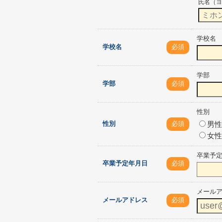
氏名（ヨ
学校名
学校名
必須
学部
学部
必須
性別
性別
必須
男性
女性
卒業予
卒業予定年月日
必須
メール
メールアドレス
必須