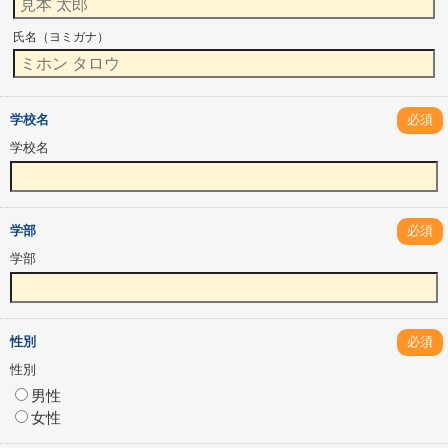
氏名（ヨミガナ）
学校名
必須
学校名
学部
必須
学部
性別
必須
性別
男性
女性