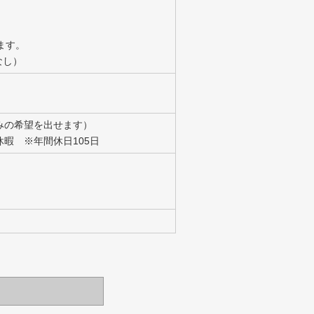
ます。
なし）
みの希望を出せます）
暇 ※年間休日105日
、
、