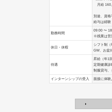
月給 160,0
別途、資格
給与は経験
09:00 〜 
勤務時間
※残業は営
シフト制（
休日・休暇
GW、お盆
昇給（年1
待遇
定期健康診
制服貸与、
インターンシップの受入
面接に体験