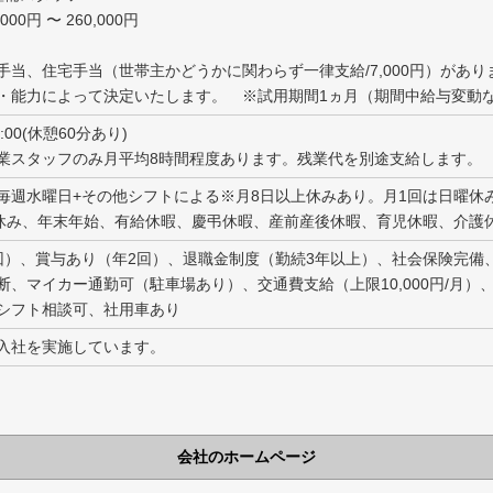
00円 〜 260,000円
手当、住宅手当（世帯主かどうかに関わらず一律支給/7,000円）があり
・能力によって決定いたします。 ※試用期間1ヵ月（期間中給与変動
18:00(休憩60分あり)
業スタッフのみ月平均8時間程度あります。残業代を別途支給します。
毎週水曜日+その他シフトによる※月8日以上休みあり。月1回は日曜休
休み、年末年始、有給休暇、慶弔休暇、産前産後休暇、育児休暇、介護休
回）、賞与あり（年2回）、退職金制度（勤続3年以上）、社会保険完備
断、マイカー通勤可（駐車場あり）、交通費支給（上限10,000円/月）
シフト相談可、社用車あり
入社を実施しています。
会社のホームページ