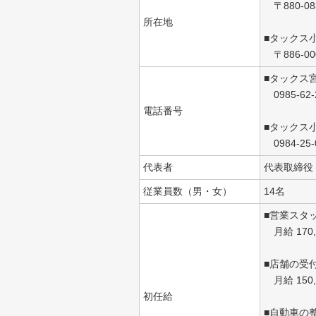
〒880-0
所在地
■タックス
〒886-0
■タックス
0985-62-
電話番号
■タックス
0984-25-
代表者
代表取締役
従業員数（男・女）
14名
■営業スタ
月給 170,0
■店舗の受
月給 150,0
初任給
■自動車の