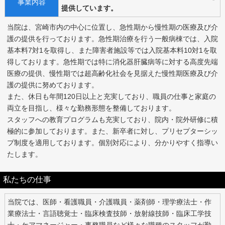
事業内容
提供しています。
当院は、宮崎市内の中心に位置し、急性期から慢性期の医療及び介
護の提供を行っております。急性期治療を行う一般病棟では、入院
基本料7対1を取得し、また障害者施設等では入院基本料10対1を取
得しております。急性期では特に消化器肝臓病等に対する高度先端
医療の提供、慢性期では超高齢化社会を見据えた慢性期医療及び介
護の提供に努めております。
また、休日も年間120日以上と充実しており、職員の仕事と家庭の
両立を目指し、様々な勤務形態を整備しております。
スタッフへの教育プログラムも充実しており、院内・院外研修に積
極的に参加しております。また、新卒者に対し、プリセプターシッ
プ制度を適用しております。個別対応により、分かりやすく指導い
たします。
私たちの仕事
当院では、医師・看護職員・介護職員・薬剤師・理学療法士・作
業療法士・言語聴覚士・臨床検査技師・放射線技師・臨床工学技
士・ケアマネージャー・事務職員など様々な職種のスタッフが勤