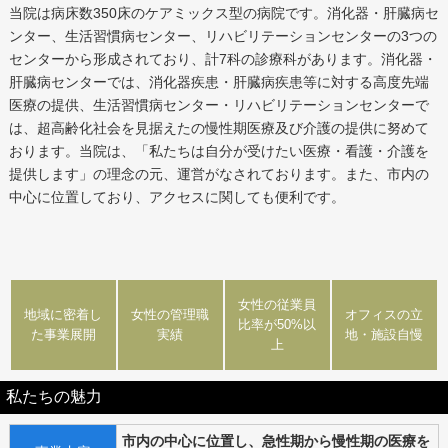
当院は病床数350床のケアミックス型の病院です。消化器・肝臓病セ
ンター、生活習慣病センター、リハビリテーションセンターの3つの
センターから形成されており、計7科の診療科があります。消化器・
肝臓病センターでは、消化器疾患・肝臓病疾患等に対する高度先端
医療の提供、生活習慣病センター・リハビリテーションセンターで
は、超高齢化社会を見据えたの慢性期医療及び介護の提供に努めて
おります。当院は、「私たちは自分が受けたい医療・看護・介護を
提供します」の理念の元、運営がなされております。また、市内の
中心に位置しており、アクセスに関しても便利です。
女性の従業員
地域に密着し
女性の管理職
オフィスの立
比率が50%以
た事業展開
実績
地・施設自慢
上
私たちの魅力
市内の中心に位置し、急性期から慢性期の医療を