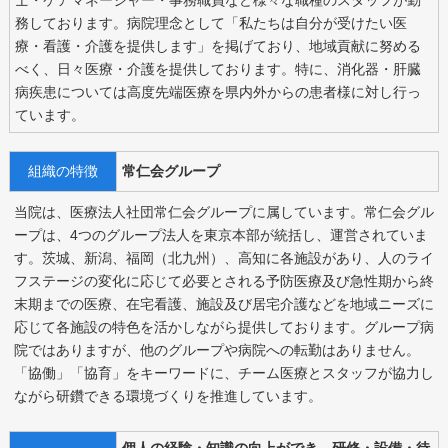
務しております。病院理念として「私たちは自分が受けたい医
療・看護・介護を提供します」を掲げており、地域貢献に努める
べく、日々医療・介護を提供しております。特に、消化器・肝臓
病疾患については高度先端医療を県内外からの患者様に対し行っ
ています。
組織の特徴
常仁会グループ
当院は、医療法人社団常仁会グループに属しています。常仁会グル
ープは、4つのグループ法人を東京本部が統括し、運営されていま
す。茨城、新潟、福岡（北九州）、高知に各施設があり、人のライ
フステージの変化に応じて必要とされる予防医療及び急性期から終
末期までの医療、在宅看護、施設及び居宅介護などを地域ニーズに
応じて各施設の特色を活かしながら提供しております。グループ病
院ではありますが、他のグループや病院への転勤はありません。
「協働」「協育」をキーワードに、チーム医療とスタッフが協力し
ながら研鑽できる環境づくりを推進しています。
個人の経験・知識の向上ができ、研修・設備・待