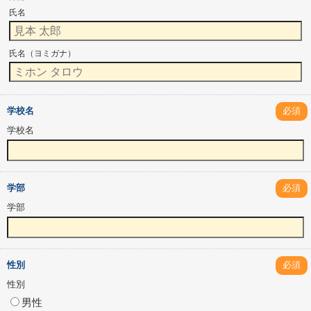
氏名
氏名（ヨミガナ）
学校名
必須
学校名
学部
必須
学部
性別
必須
性別
男性